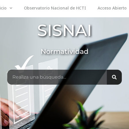
icio
Observatorio Nacional de HCTI
Acceso Abierto
SISNAI
Normatividad