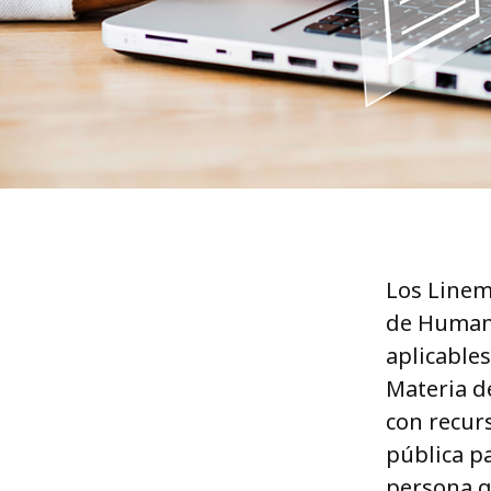
Los Linem
de Humani
aplicables
Materia d
con recurs
pública p
persona qu