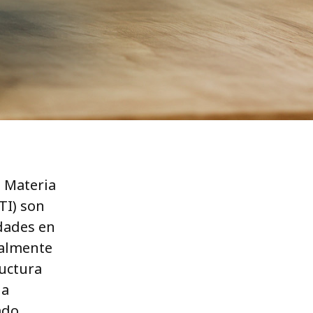
 Materia
TI) son
idades en
ialmente
ructura
da
ado,