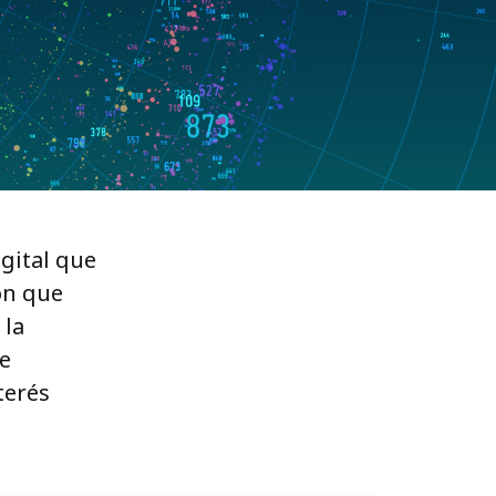
gital que
ión que
 la
de
terés