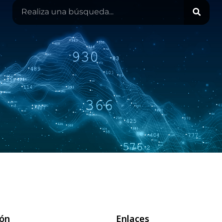
ión
Enlaces