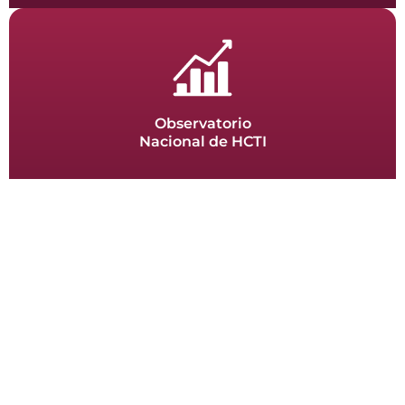
Observatorio
Nacional de HCTI
El observatorio de datos constituye la fuente principal para explorar
y comprender el estado que guarda el sector de las humanidades,
las ciencias, las tecnologías y la innovación en México.
Ver más