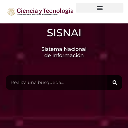
Observatorio Nacional de HCTI
Gobierno de datos
SISNAI
Sistema Nacional
de Información