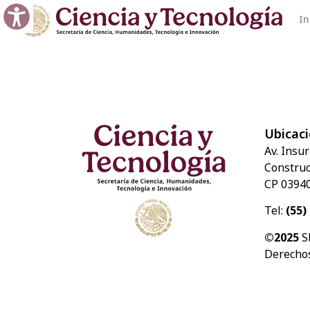
In
Ubicac
Av. Insu
Construct
CP 03940
Tel:
(55)
©2025
S
Derechos